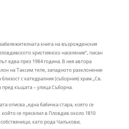
забележителната книга на възрожденския
ловдивското християнско население“, писан
път едва през 1984 година. В нея автора
лон на Таксим тепе, западното разклонение
близост с катедралния (съборния) храм „Св.
а пред къщата – улица Съборна.
та описва „една бабичка стара, която се
, който се преселил в Пловдив около 1810
 собственици, като рода Чалъкови,