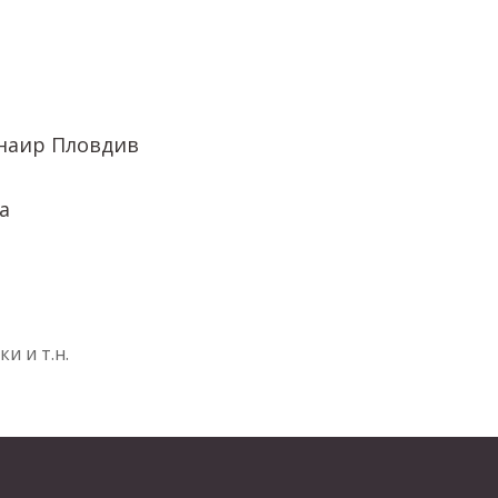
наир Пловдив
а
и и т.н.