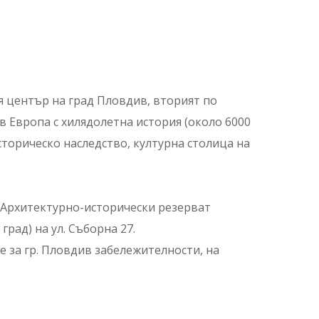
ия център на град Пловдив, вторият по
в Европа с хилядолетна история (около 6000
сторическо наследство, културна столица на
а Архитектурно-исторически резерват
рад) на ул. Съборна 27.
 за гр. Пловдив забележителности, на