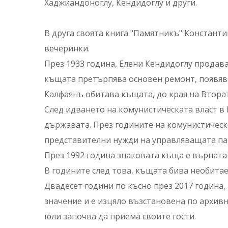
Хаджиандоноглу, Кендидоглу и други.
В друга своята книга "Памятникъ" Константи
вечеринки.
През 1933 година, Елени Кендидоглу продав
къщата претърпява основен ремонт, появява
Калфаянъ обитава къщата, до края на Втора
След идването на комунистическата власт в 
държавата. През годините на комунистическ
представителни нужди на управляващата па
През 1992 година знаковата къща е върната
В годините след това, къщата бива необитае
Двадесет години по късно през 2017 година,
значение и е изцяло възстановена по архивн
юли започва да приема своите гости.