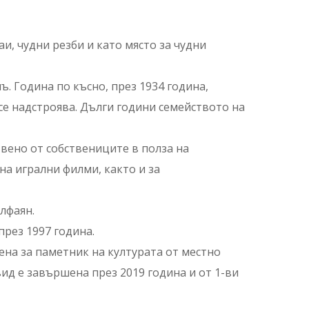
и, чудни резби и като място за чудни
. Година по късно, през 1934 година,
е надстроява. Дълги години семейството на
твено от собствениците в полза на
а игрални филми, както и за
лфаян.
през 1997 година.
ена за паметник на културата от местно
ид е завършена през 2019 година и от 1-ви