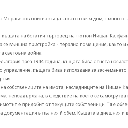
н Моравенов описва къщата като голям дом, с много ста
а къщата на богатия търговец на тютюн Нишан Калфаянъ
 се външна пристройка - перално помещение, както и с
та световна война.
България през 1944 година, къщата бива отнета насилс
о управление, къщата бива използвана за заснемането н
ртия.
 на собствениците на имота, наследниците на Нишан Ка
ма, неподдържана, в следствие на което се самосрутва 
 имотът е придобит от текущите собственици. Тя е обяв
а документация в пълния й обем. Къщата в днешния и в