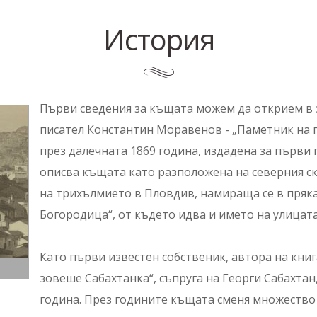
История
Първи сведения за къщата можем да открием в 
писател Константин Моравенов - „Паметник на п
през далечната 1869 година, издадена за първи 
описва къщата като разположена на северния ск
на трихълмието в Пловдив, намираща се в пряка 
Богородица“, от където идва и името на улицат
Като първи известен собственик, автора на книга
зовеше Сабахтанка“, съпруга на Георги Сабахтан
година. През годините къщата сменя множество