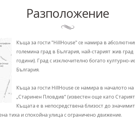
Разположение
Къща за гости "HillHouse" се намира в абсолютн
големина град в България, най-старият жив град 
години). Град с изключително богато културно-и
България.
Къща за гости HillHouse се намира в началото н
„Старинен Пловдив“ (известен още като Старият г
Къщата е в непосредствена близост до значимите
ена тиха и спокойна улица с ограничено движение.